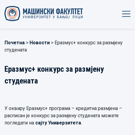
Почетна
>
Новости
> Еразмус+ конкурс за размјену
студената
Еразмус+ конкурс за размјену
студената
У оквиру Еразмус+ програма – кредитна размјена –
расписан је конкурс за размјену студената можете
погледати на
сајту Универзитета
.