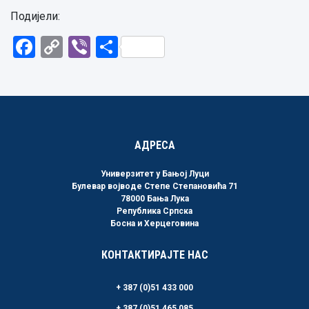
Подијели:
Facebook
Copy
Viber
Share
Link
АДРЕСА
Универзитет у Бањој Луци
Булевар војводе Степе Степановића 71
78000 Бања Лука
Република Српска
Босна и Херцеговина
КОНТАКТИРАЈТЕ НАС
+ 387 (0)51 433 000
+ 387 (0)51 465 085