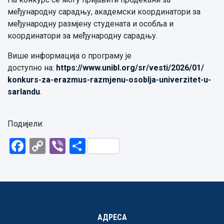
међународну сарадњу, академски координатори за
међународну размјену студената и особља и
координатори за међународну сарадњу.
Више информ
а
ција
о програму је
доступно
на:
https://www.
unibl.org/sr/vesti/2026/01/
konkurs-za-erazmus-razmjenu-
osoblja-univerzitet-u-
sarlandu
.
Подијели:
Facebook
Copy
Viber
Share
Link
АДРЕСА