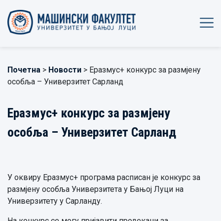
Почетна
>
Новости
> Еразмус+ конкурс за размјену
особља – Универзитет Сарланд
Еразмус+ конкурс за размјену
особља – Универзитет Сарланд
У оквиру Еразмус+ програма расписан је конкурс за
размјену особља Универзитета у Бањој Луци на
Универзитету у Сарланду.
На конкурс се могу пријавити продекани за