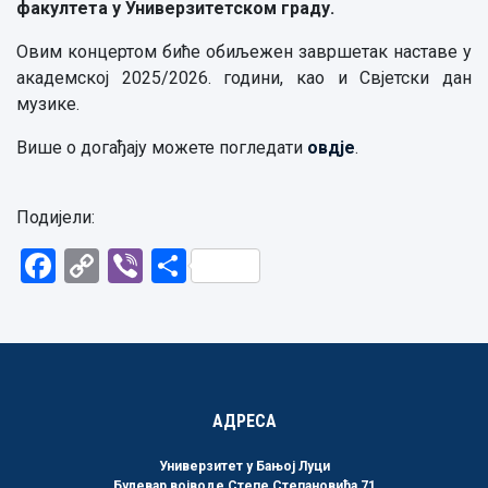
факултета у Универзитетском граду.
Овим концертом биће обиљежен завршетак наставе у
академској 2025/2026. години, као и Свјетски дан
музике.
Више о догађају можете погледати
овдје
.
Подијели:
Facebook
Copy
Viber
Share
Link
АДРЕСА
Универзитет у Бањој Луци
Булевар војводе Степе Степановића 71