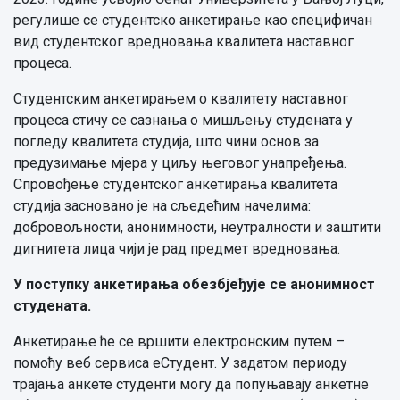
регулише се студентско анкетирање као специфичан
вид студентског вредновања квалитета наставног
процеса.
Студентским анкетирањем о квалитету наставног
процеса стичу се сазнања о мишљењу студената у
погледу квалитета студија, што чини основ за
предузимање мјера у циљу његовог унапређења.
Спровођење студентског анкетирања квалитета
студија засновано је на сљедећим начелима:
добровољности, анонимности, неутралности и заштити
дигнитета лица чији је рад предмет вредновања.
У поступку анкетирања обезбјеђује се анонимност
студената.
Анкетирање ће се вршити електронским путем –
помоћу веб сервиса еСтудент. У задатом периоду
трајања анкете студенти могу да попуњавају анкетне