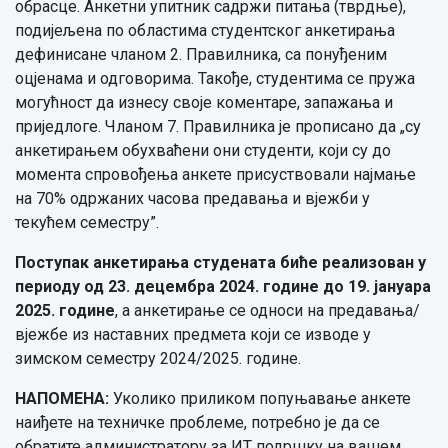
обрасце. Анкетни упитник садржи питања (тврдње),
подијељена по областима студентског анкетирања
дефинисане чланом 2. Правилника, са понуђеним
оцјенама и одговорима. Такође, студентима се пружа
могућност да изнесу своје коментаре, запажања и
приједлоге. Чланом 7. Правилника је прописано да „су
анкетирањем обухваћени они студенти, који су до
момента спровођења анкете присуствовали најмање
на 70% одржаних часова предавања и вјежби у
текућем семестру”.
Поступак анкетирања студената биће реализован у
периоду од 23. децембра 2024. године до 19. јануара
2025. године
, а анкетирање се односи на предавања/
вјежбе из наставних предмета који се изводе у
зимском семестру 2024/2025. године.
НАПОМЕНА:
Уколико приликом попуњавање анкете
наиђете на техничке проблеме, потребно је да се
обратите администратору за ИТ подршку на вашем