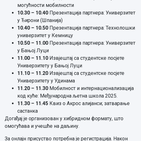
могућности мобилности
10.30 – 10.40
Презентација партнера: Универзитет
у Ђирони (Шпанија)
10.40 – 10.50
Презентација партнера: Технолошки
универзитет у Кемницу
10.50 – 11.00
Презентација партнера: Универзитет
у Бањој Луци
11.00 – 11.10
Извјештај са студентске посјете
Универзитету у Бањој Луци
11.10 – 11.20
Извјештај са студентске посјете
Универзитету у Удинама
11.20 – 11.30
Мобилност и интернационализација
код куће: Међународна љетна школа 2025.
11.30 – 11.45
Квиз о Акрос алијанси; затварање
састанка
Догађај је организован у хибридном формату, што
омогућава и учешће на даљину.
За онлајн присуство потребна је регистрација. Након