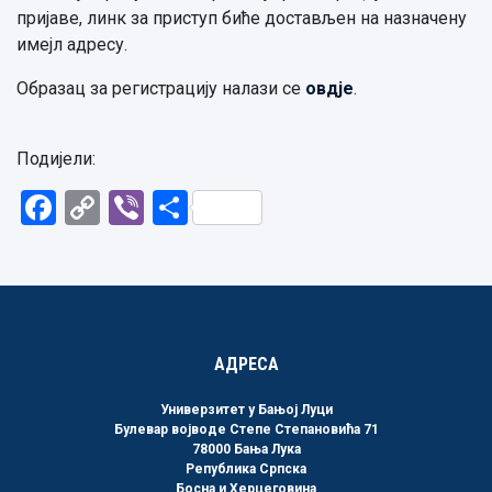
пријаве, линк за приступ биће достављен на назначену
имејл адресу.
Образац за регистрацију налази се
овдје
.
Подијели:
Facebook
Copy
Viber
Share
Link
АДРЕСА
Универзитет у Бањој Луци
Булевар војводе Степе Степановића 71
78000 Бања Лука
Република Српска
Босна и Херцеговина