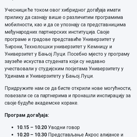
Учесници ће током овог хибридног догађаја имати
прилику да сазнају више о различитим програмима
мобилности, као и да се упознају са представницима
међународних партнерских институција. Своје
програме и градове представиће Универзитет у
Ђирони, Технолошки универзитет у Кемницу и
Универзитет у Бањој Луци. Посебно мјесто у програму
заузеће искуства студената који су недавно
учествовали у студијским посјетама Универзитету у
Удинама и Универзитету у Бањој Луци.
Придружите нам се да бисте открили нове могућности,
повезали се са партнерима и пронашли инспирацију за
своје будуће академске кораке.
Програм догађаја:
10.15 – 10.20
Уводни говор
10.20 – 10.30
Представљање Акрос алијансе и