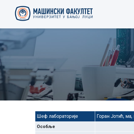
Шеф лабораторије
Горан Јотић, ма,
Особље