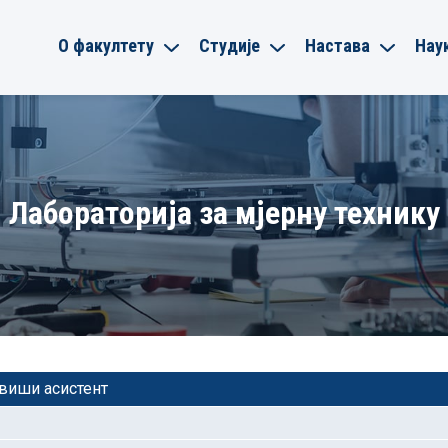
О факултету
Студије
Настава
Нау
Лабораторија за мјерну технику
 виши асистент