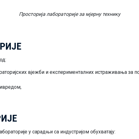
Просторија лабораторије за мјерну технику
РИЈЕ
од:
раторијских вјежби и експерименталних истраживања за п
ривредом,
РИЈЕ
aбoрaтoриje у сaрaдњи сa индустриjoм oбухвaтajу: