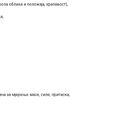
ола облика и положаја, храпавост),
а,
а за мјерење масе, силе, притиска,