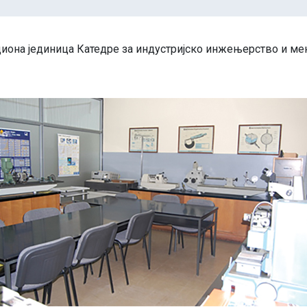
ациона јединица Катедре за индустријско инжењерство и ме