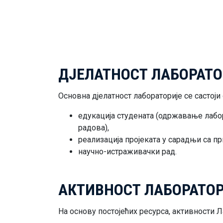
ДЈЕЛАТНОСТ ЛАБОРАТО
Основна дјелатност лабораторије се састоји 
едукација студената (одржавање лабо
радова),
реализација пројеката у сарадњи са п
научно-истраживачки рад.
АКТИВНОСТ ЛАБОРАТО
Нa oснoву постојећих рeсурсa, активности Л