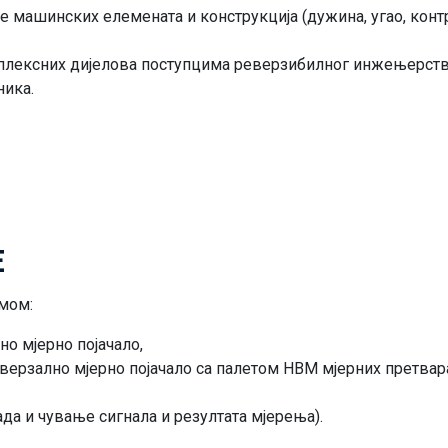
 машинских елемената и конструкција (дужина, угао, контр
плексних дијелова поступцима реверзибилног инжењерств
ника.
Е
мом:
о мјерно појачало,
ерзално мјерно појачало са палетом HBM мјерних претварач
ада и чување сигнала и резултата мјерења).