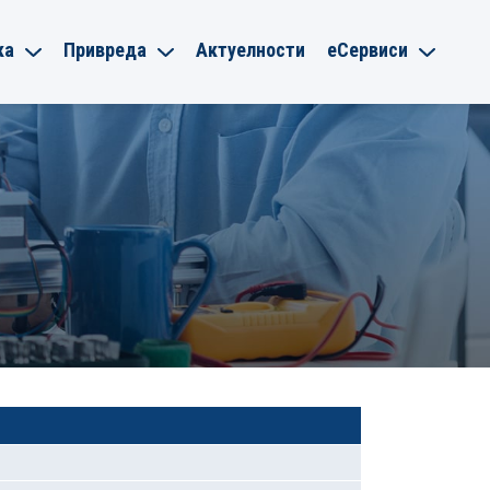
ка
Привреда
Актуелности
еСервиси