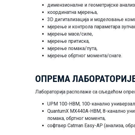
димензионалне и геометријске анализе
координатна мјерења,
3D дигитализација и моделовање ком
мјерење и контрола параметара зупча
мјерење масе/силе,
мјерење притиска,
мјерење помака/пута,
мјерење обртног момента/снаге.
ОПРЕМА ЛАБОРАТОРИЈ
Лабораторија располаже са сљедећом опре
UPM 100-HBM, 100-кaнaлнo универзалн
QuantumX MX440A-HBM, 8-кaнaлнo унив
помака, обртног момента,
софтвер Catman Easy-AP (анализа, обр