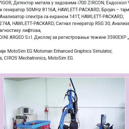
VIGOR; Детектор метала у зидовима i700 ZIRCON; Ендоскоп
 генератор 50MHz 8116A, HAWLETT-PACKARD; Бројач – тајм
Анализатор спектра са екраном 141T, HAWLETT-PACKARD;
274A, HAWLETT-PACKARD; Сигнал генератор RSG 30; Анализа
јагностику лифтова,
 DINI ARGEO S.r.l. Дисплеј за регистровање тежине 3590EXP
је MotoSim EG Motoman Enhanced Graphics Simulator,
, CIROS Mechatronics, MotoSim EG.