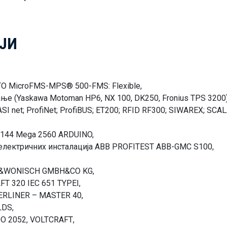
ЈИ
O MicroFMS-MPS® 500-FMS: Flexible,
е (Yaskawa Motoman HP6, NX 100, DK250, Fronius TPS 3200)
ASI net; ProfiNet; ProfiBUS; ET200; RFID RF300; SIWAREX; S
5144 Mega 2560 ARDUINO,
 електричних инсталација ABB PROFITEST ABB-GMC S100,
YER&WONISCH GMBH&CO KG,
T 320 IEC 651 TYPEI,
ERLINER – MASTER 40,
LDS,
O 2052, VOLTCRAFТ,