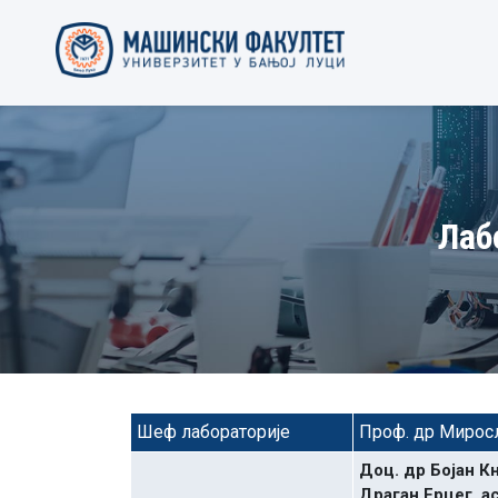
Лаб
Шеф лабораторије
Проф. др Мирос
Доц. др Бојан К
Драган Ерцег, а