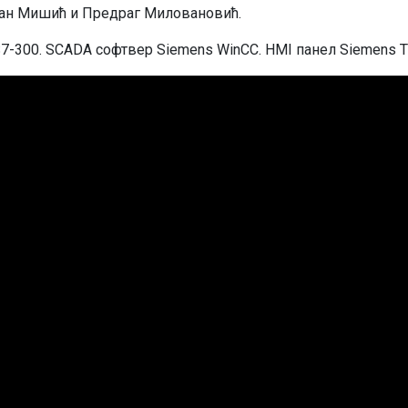
ојан Мишић и Предраг Миловановић.
S7-300. SCADA сoфтвeр Siemens WinCC. HMI пaнeл Siemens TP