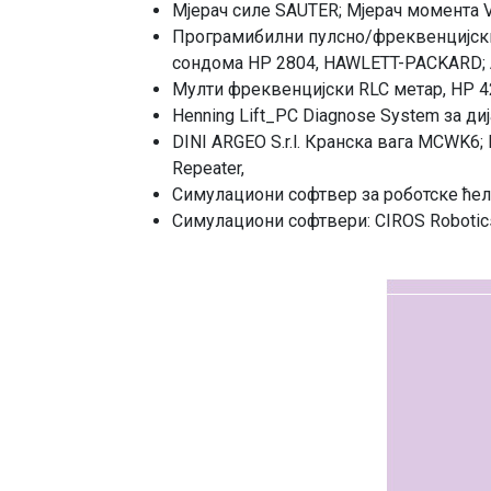
Мјерач силе SAUTER; Мјерач момента 
Програмибилни пулсно/фреквенцијски
сондома HP 2804, HAWLETT-PACKARD; 
Мулти фреквенцијски RLC метар, HP 4
Henning Lift_PC Diagnose System за ди
DINI ARGEO S.r.l. Кранска вага MCWK6;
Repeater,
Симулациони софтвер за роботске ћели
Симулациони софтвери: CIROS Robotics