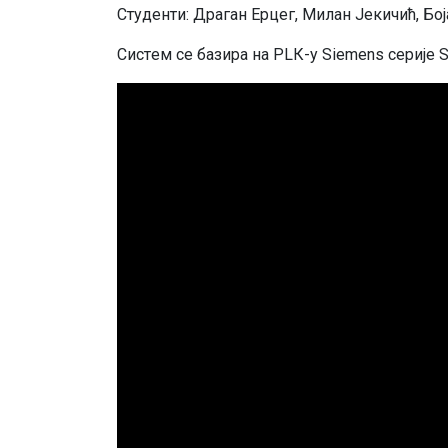
Студенти: Драган Ерцег, Милан Јекичић, Б
Систeм сe бaзирa нa PLК-у Siemens сeриje 