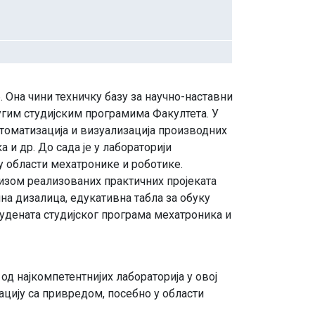
. Она чини техничку базу за научно-наставни
ругим студијским програмима Факултета. У
утоматизација и визуализација производних
и др. До сада је у лабораторији
у области мехатронике и роботике.
низом реализованих практичних пројеката
лна дизалица, едукативна табла за обуку
тудената студијског програма мехатроника и
д најкомпетентнијих лабораторија у овој
ацију са привредом, посебно у области