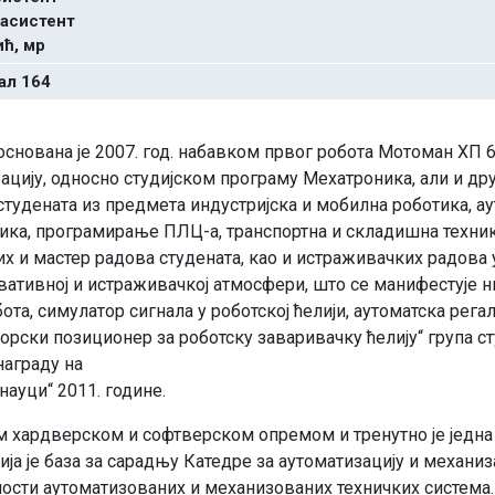
 асистент
ћ, мр
ал 164
основана је 2007. год. набавком првог робота Мотоман ХП 6
зацију, односно студијском програму Мехатроника, али и д
 студената из предмета индустријска и мобилна роботика, а
ка, програмирање ПЛЦ-а, транспортна и складишна техника 
 и мастер радова студената, као и истраживачких радова 
новативној и истраживачкој атмосфери, што се манифестује 
бота, симулатор сигнала у роботској ћелији, аутоматска рега
орски позиционер за роботску заваривачку ћелију“ група с
награду на
науци“ 2011. године.
 хардверском и софтверском опремом и тренутно је једна о
ја је база за сарадњу Катедре за аутоматизацију и механиз
ности аутоматизованих и механизованих техничких система.