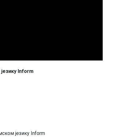
jeзику Inform
скoм jeзику Inform