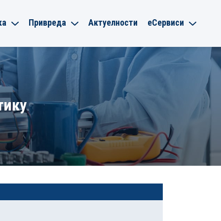
ка
Привреда
Актуелности
еСервиси
тику