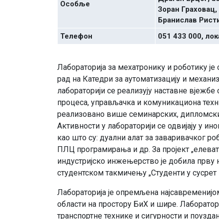
Особље
Зоран Граховац,
Бранислав Ристи
Телефон
051 433 000, лок
Лабораторија за мехатронику и роботику је 
рад на Катедри за аутоматизацију и механи
лабораторији се реализују наставне вјежбе
процеса, управљачка и комуникациона техни
реализовано више семинарских, дипломских
Активности у лабораторији се одвијају у и
као што су: дуални алат за заваривачког ро
ПЛЦ програмирања и др. За пројект „елеват
индустријско инжењерство је добила прву 
студентском такмичењу „Студенти у сусрет 
Лабораторија је опремљена најсавременијом
области на простору БиХ и шире. Лаборатори
транспортне технике и сигурности и поузда