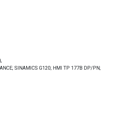
,
CALANCE; SINAMICS G120; HMI TP 177B DP/PN;