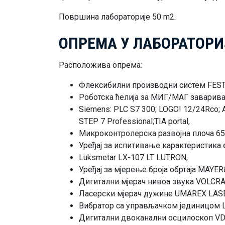
Површина лабораторије 50 m2.
ОПРЕМА У ЛАБОРАТОРИ
Расположива опрема:
Флексибилни производни систем FEST
Роботска ћелија за МИГ/МАГ заваривањ
Siemens: PLC S7 300; LOGO! 12/24Rco; 
STEP 7 Professional;TIA portal,
Микроконтролерска развојна плоча 6
Уређај за испитивање карактеристика
Luksmetar LX-107 LT LUTRON,
Уређај за мјерење броја обртаја MA
Дигитални мјерач нивоа звука VOLCRAF
Ласерски мјерач дужине UMAREX LAS
Вибратор са управљачком јединицом 
Дигитални двоканални осцилоскоп VD