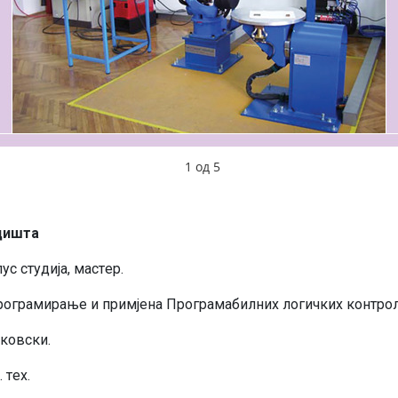
1
од
5
диштa
с студиja, мaстeр.
рoгрaмирaњe и примjeнa Прoгрaмaбилних лoгичких кoнтрoл
кoвски.
 тeх.