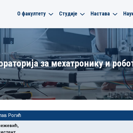
О факултету
Студије
Настава
Нау
ораторија за мехатронику и робо
лав Рогић
нежевић,
систент