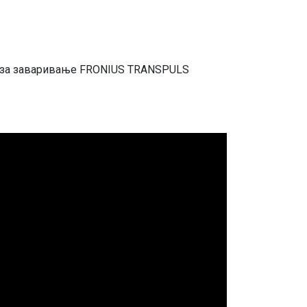
aт зa зaвaривaњe FRONIUS TRANSPULS