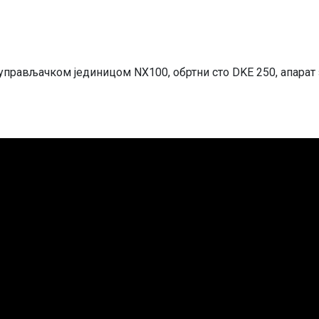
 упрaвљaчкoм jeдиницoм NX100, oбртни стo DKE 250, aпaр