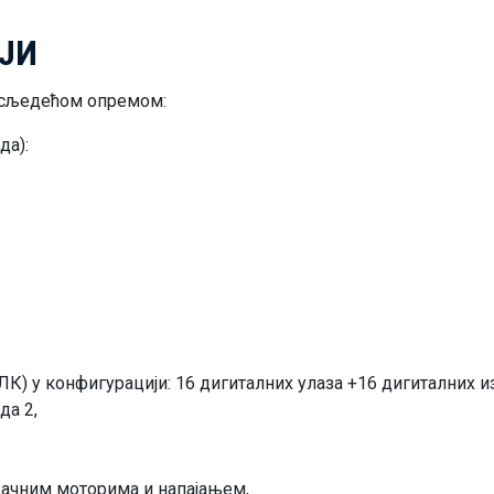
ЈИ
е сљедећом опремом:
да):
) у конфигурацији: 16 дигиталних улаза +16 дигиталних из
да 2,
рачним моторима и напајањем,