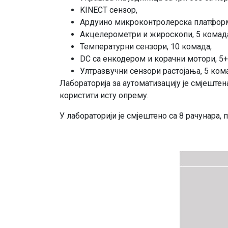
KINECT сензор,
Ардуино микроконтролерска платформ
Акцелерометри и жироскопи, 5 комад
Температурни сензори, 10 комада,
DC са енкодером и корачни мотори, 5+
Ултразвучни сензори растојања, 5 ком
Лабораторија за аутоматизацију је смјештен
користити исту опрему.
У лабораторији је смјештено са 8 рачунара, п