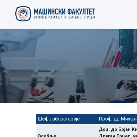
Шеф лабораторије
Проф. др Михајл
Доц. др Бојан 
Особље
Драган Ерцег, м