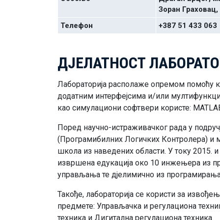
Зоран Граховац,
Телефон
+387 51 433 063
ДЈЕЛАТНОСТ ЛАБОРАТО
Лабораторија располаже опремом помоћу ко
додатним интерфејсима и/или мултифункциј
као симулациони софтвери користе: MATLAB/
Поред научно-истраживачког рада у подруч
(Програмибилних Логичких Контролера) и 
школа из наведених области. У току 2015. и 
извршена едукација око 10 инжењера из пр
управљања те дјелимично из програмирањ
Такође, лабораторија се користи за извођењ
предмете: Управљачка и регулациона техни
техника и Дигитална регулациона техника.