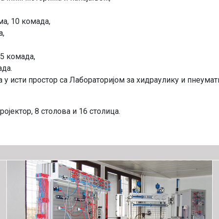
а, 10 комада,
а,
5 комада,
ада.
а у исти простор са Лабораторијом за хидраулику и пнеумат
ројектор, 8 столова и 16 столица.