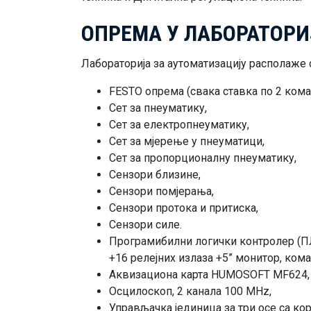
ОПРЕМА У ЛАБОРАТОРИ
Лабораторија за аутоматизацију располаж
FESTO опрема (свака ставка по 2 кома
Сет за пнеуматику,
Сет за електропнеуматику,
Сет за мјерење у пнеуматици,
Сет за пропорционалну пнеуматику,
Сензори близине,
Сензори помјерања,
Сензори протока и притиска,
Сензори силе.
Програмибилни логички контролер (ПЛК
+16 релејних излаза +5” монитор, кома
Аквизациона карта HUMOSOFT MF624,
Осцилоскоп, 2 канала 100 MHz,
Управљачка јединица за три осе са ко