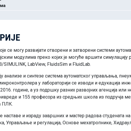
 ма
РИЈЕ
је се могу развијати отворени и затворени системи аутом
ским модулима преко којих је могуће вршити симулацију ра
SIMULINK, LabView, FluidsSim и FluidLab.
ју анализе и синтезе система аутоматског управљања, пн
микроконтролера у лабораторији се изводи и едукација и
2016. године, а уз подршку разних развојних агенција или н
ивреде и 155 професора из средњих школа из подручја мех
а ПЛК.
е наставе и израду завршних и мастер радова студената на
ка, Управљање и регулација, Основе мехатропнике, Хидрау