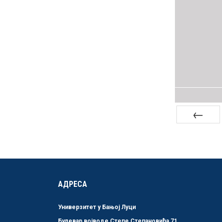
Претходна
АДРЕСА
Универзитет у Бањој Луци
Булевар војводе Степе Степановића 71