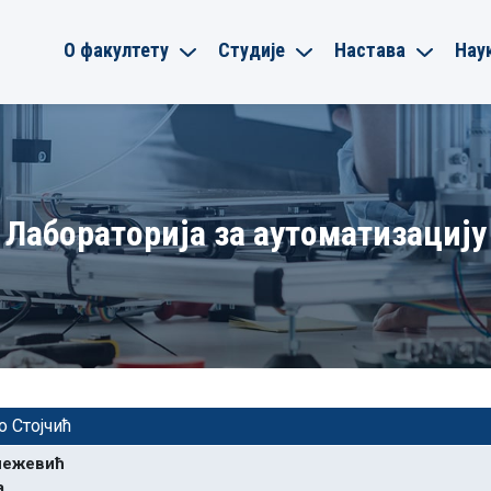
О факултету
Студије
Настава
Нау
Лабораторија за аутоматизацију
о Стојчић
Кнежевић
а