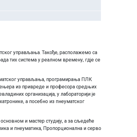
атског управљања. Такође, располажемо са
да тих система у реалном времену, гдје се
еуматског управљања, програмирања ПЛК
нжењера из привреде и професора средњих
евладиних организација, у лабораторији је
атронике, а посебно из пнеуматског
 основном и мастер студију, а за сљедеће
лика и пнеуматика, Пропорционална и серво