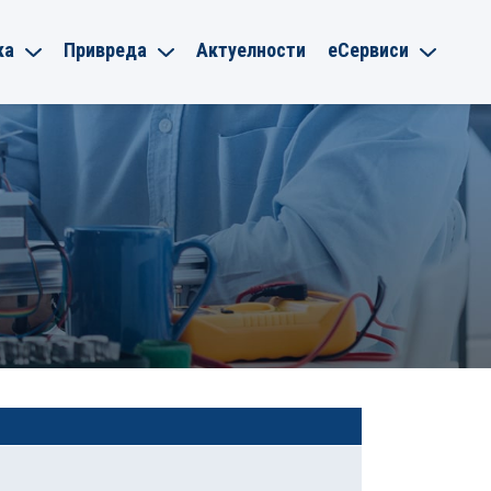
ка
Привреда
Актуелности
еСервиси