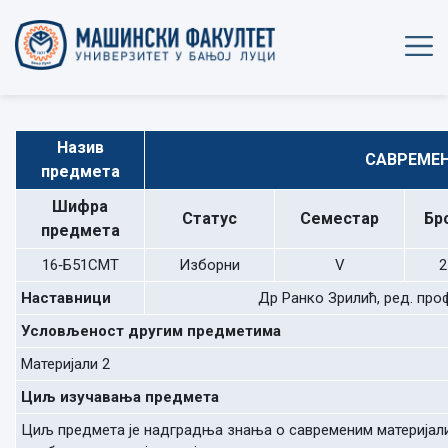
Назив
САВРЕМЕ
предмета
Шифра
Статус
Семестар
Бр
предмета
16‐Б51СМТ
Изборни
V
2
Наставници
Др Ранко Зрилић, ред. про
Условљеност другим предметима
Материјали 2
Циљ изучавања предмета
Циљ предмета је надградња знања о савременим материјали