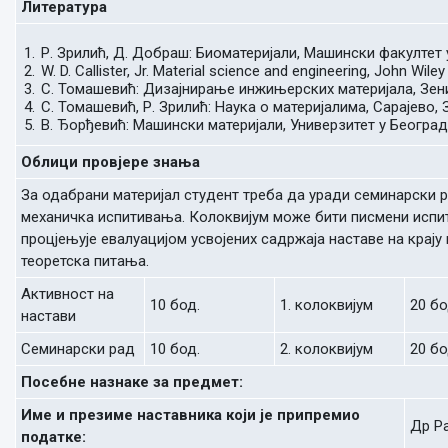
Литература
Р. Зрилић, Д. Добраш: Биоматеријали, Машински факултет 
W. D. Callister, Jr. Material science and engineering, John Wile
С. Томашевић: Дизајнирање инжињерских материјала, Зен
С. Томашевић, Р. Зрилић: Наука о материјалима, Сарајево, 
В. Ђорђевић: Машински материјали, Универзитет у Београд
Облици провјере знања
За одабрани материјал студент треба да уради семинарски р
механичка испитивања. Колоквијум може бити писмени испит
процјењује евалуацијом усвојених садржаја наставе на крају
теоретска питања.
Активност на
10 бод.
1. колоквијум
20 бо
настави
Семинарски рад
10 бод.
2. колоквијум
20 бо
Посебне назнаке за предмет:
Име и презиме наставника који је припремио
Др Ра
податке: