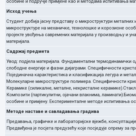
особине и подручје примјене као и методама испитивања мат
Исход учења
Студент добија јасну представу о микроструктури металних и
микроструктуре на механичке, технолошке и корозионе особ
пројекте увођења савремених материјала у производњу и ун
материјала.
Садржај предмета
Увод: подјела материјала. Фундаментални термодинамички о
слободне енергије и фазни дијаграми. Специфичности криста
Појединачна карактеристика и класификација легура и метал
Молекуларне микроструктуре полимера. Специфичности крис
Керамике (силикалне, металне, некристалне керамике).Стакл
Композити (партикулитни, ојачани влакнима, ламинати).Биом
особине и примјену. Експерименталне методе испитивања ос
Методе наставе и савладавања градива
Предавања, графичке и лабораторијске вјежбе, консултациј
Предвиђена је посјета предузећу које посједује опрему за 