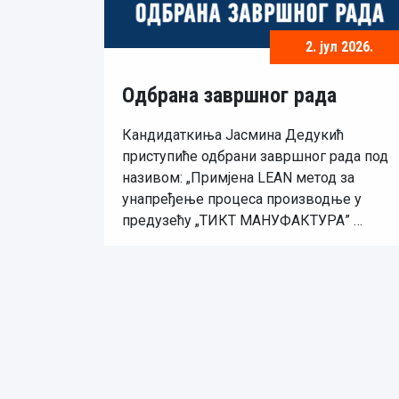
2. јул 2026.
Одбрана завршног рада
Кандидаткиња Јасмина Дедукић
приступиће одбрани завршног рада под
називом: „Примјена LEAN метод за
унапређење процеса производње у
предузећу „ТИКТ МАНУФАКТУРА” …