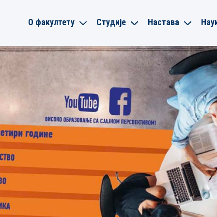
О факултету
Студије
Настава
Нау