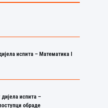
дијела испита – Математика I
 дијела испита –
поступци обраде