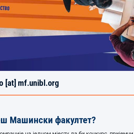
o [at] mf.unibl.org
еш Машински факултет?
мрације на једном мјесту да би конкурс, пријемни