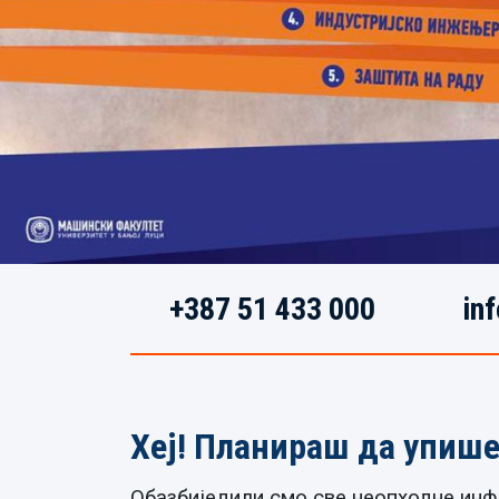
+387 51 433 000
inf
Хеј! Планираш да упиш
Обазбиједили смо све неопходне инфо