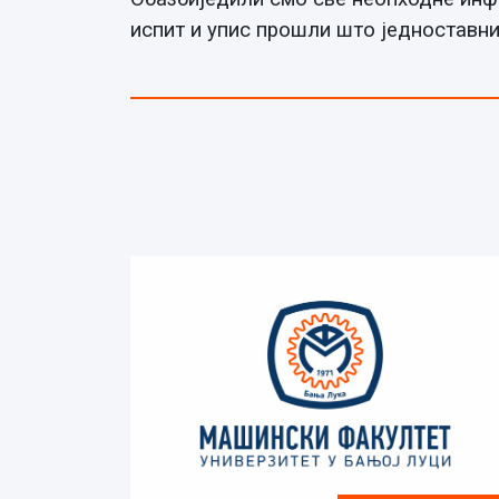
испит и упис прошли што једноставни