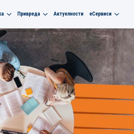
ка
Привреда
Актуелности
еСервиси