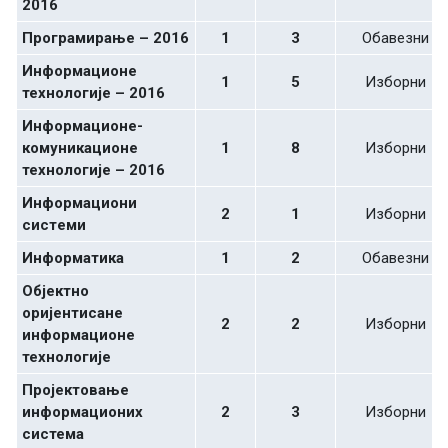
2016
Програмирање – 2016
1
3
Обавезни
Информационе
1
5
Изборни
технологије – 2016
Информационе-
комуникационе
1
8
Изборни
технологије – 2016
Инфoрмaциoни
2
1
Изборни
систeми
Информатика
1
2
Обавезни
Објектно
оријентисане
2
2
Изборни
информационе
технологије
Пројектовање
информационих
2
3
Изборни
система