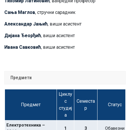
Тихомир Латиновић
, ванредни професор
Сања Маглов
, стручни сарадник
Александар Јањић
, виши асистент
Дијана Ђеорђић
, виши асистент
Ивана Савковић
, виши асистент
Предмети
Циклу
с
Семеста
Предмет
Статус
студиј
р
а
Електротехника –
1
3
Обавезни