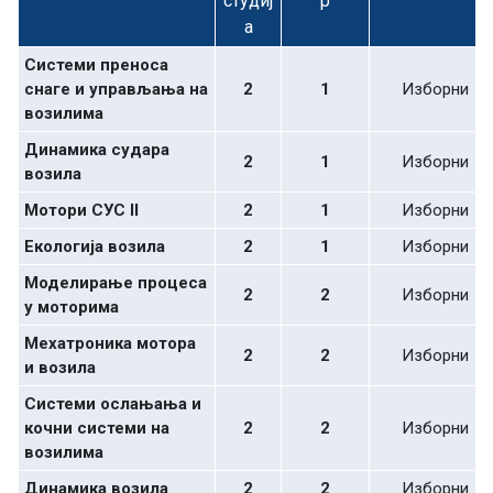
студиј
р
а
Системи преноса
снаге и управљања на
2
1
Изборни
возилима
Динамика судара
2
1
Изборни
возила
Мотори СУС II
2
1
Изборни
Екологија возила
2
1
Изборни
Моделирање процеса
2
2
Изборни
у моторима
Mехатроника мотора
2
2
Изборни
и возила
Системи ослањања и
кочни системи на
2
2
Изборни
возилима
Динамика возила
2
2
Изборни