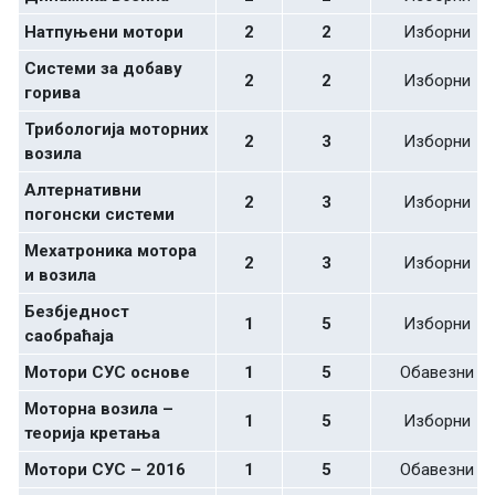
Натпуњени мотори
2
2
Изборни
Системи за добаву
2
2
Изборни
горива
Трибологија моторних
2
3
Изборни
возила
Aлтернативни
2
3
Изборни
погонски системи
Мехатроника мотора
2
3
Изборни
и возила
Безбједност
1
5
Изборни
саобраћаја
Мотори СУС основе
1
5
Обавезни
Моторна возила –
1
5
Изборни
теорија кретања
Мотори СУС – 2016
1
5
Обавезни