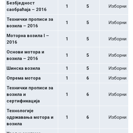
Безбједност
1
5
Изборни
саобраћаја – 2016
Технички прописи за
1
5
Изборни
возила – 2016
Моторна возила I –
1
5
Изборни
2016
Основи мотора и
1
5
Изборни
возила – 2016
Шинска возила
1
5
Изборни
Опрема мотора
1
6
Изборни
Технички прописи за
возила и
1
6
Изборни
сертификација
Технологијe
одржавања мотора и
1
6
Изборни
возила