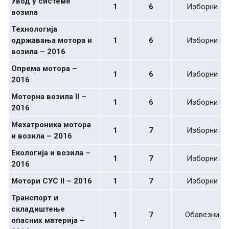
Увод у системе
1
6
Изборни
возила
Технологија
одржавања мотора и
1
6
Изборни
возила – 2016
Опрема мотора –
1
6
Изборни
2016
Моторна возила II –
1
6
Изборни
2016
Мехатроника мотора
1
7
Изборни
и возила – 2016
Екологија и возила –
1
7
Изборни
2016
Мотори СУС II – 2016
1
7
Изборни
Транспорт и
складиштење
1
7
Обавезни
опасних материја –