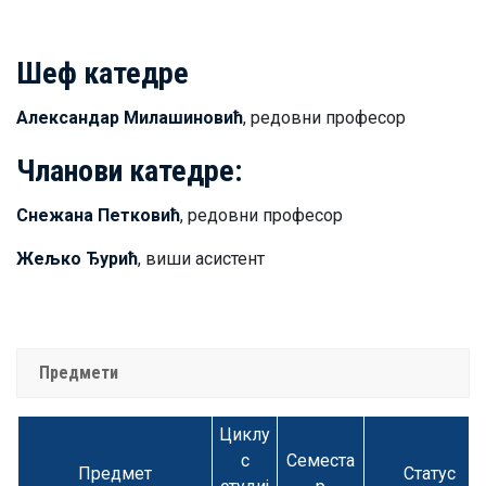
Шеф катедре
Александар Милашиновић
, редовни професор
Чланови катедре:
Снежана Петковић
, редовни професор
Жељко Ђурић
, виши асистент
Предмети
Циклу
с
Семеста
Предмет
Статус