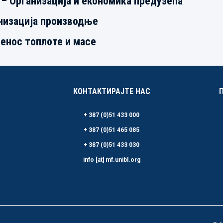
 – Организација и економика предузећа
анизација производње
ренос топлоте и масе
КОНТАКТИРАЈТЕ НАС
+ 387 (0)51 433 000
+ 387 (0)51 465 085
+ 387 (0)51 433 030
info [at] mf.unibl.org