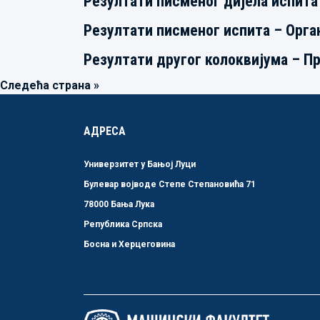
Резултати писменог дијела испита
Резултати писменог испита – Орг
Резултати другог колоквијума – П
Следећа страна »
АДРЕСА
Универзитет у Бањој Луци
Булевар војводе Степе Степановића 71
78000 Бања Лука
Република Српска
Босна и Херцеговина