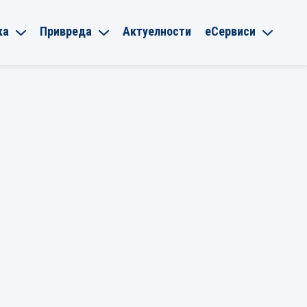
ка
Привреда
Актуелности
еСервиси