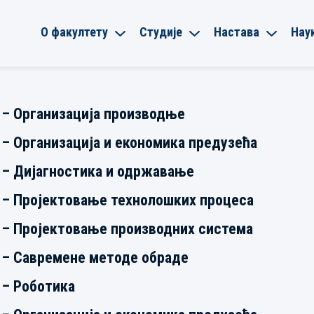
О факултету
Студије
Настава
Нау
 – Организација производње
 – Организација и економика предузећа
 – Дијагностика и одржавање
 – Пројектовање технолошких процеса
 – Пројектовање производних система
а – Савремене методе обраде
 – Роботика